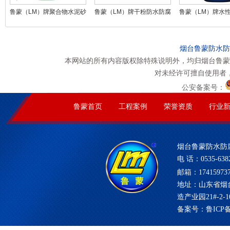
鲁蒙（LM）牌聚合物水泥砂
鲁蒙（LM）牌干粉防水防腐
鲁蒙（LM）牌水
浆
砂浆
防腐砂浆
烟台鲁蒙防水防
本网站的所有内容版权除特殊说明外，均归烟台鲁蒙
对未经许可擅自使用者
公安备案号：
鲁蒙首页
工程案例
荣誉资质
行业
烟台鲁蒙防水防
电 话：0535-6382
邮箱：17415973
地址：山东省烟
造产业园21#-2-1
备案号：
鲁ICP备