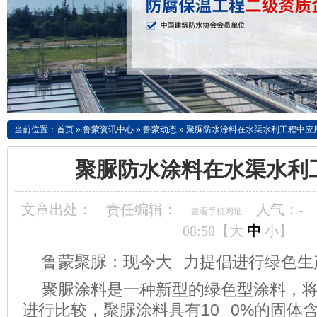
当前位置：
首页
»
鲁蒙资讯中心
»
鲁蒙动态
»
聚脲防水涂料在水渠水利工程中应
聚脲防水涂料在水渠水利
文章出处：
责任编辑：
人气：
-
查看手机网址
08:50【
大
中
小
】
鲁蒙聚脲：现今大 力提倡进行绿色生
聚脲涂料是一种新型的绿色型涂料，
进行比较，聚脲涂料具有10 0%的固体