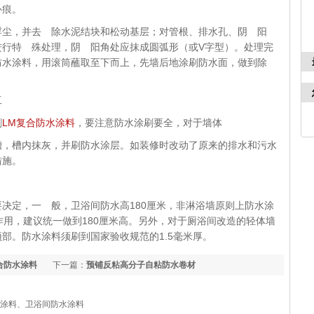
补痕。
浮尘，并去 除水泥结块和松动基层；对管根、排水孔、阴 阳
进行特 殊处理，阴 阳角处应抹成圆弧形（或V字型）。处理完
防水涂料，用滚筒蘸取至下而上，先墙后地涂刷防水面，做到除
工
刷
LM复合防水涂料
，要注意防水涂刷要全，对于墙体
槽，槽内抹灰，并刷防水涂层。如装修时改动了原来的排水和污水
措施。
决定，一 般，卫浴间防水高180厘米，非淋浴墙原则上防水涂
作用，建议统一做到180厘米高。另外，对于厕浴间改造的轻体墙
部。防水涂料须刷到国家验收规范的1.5毫米厚。
合防水涂料
下一篇：
预铺反粘高分子自粘防水卷材
水涂料、卫浴间防水涂料