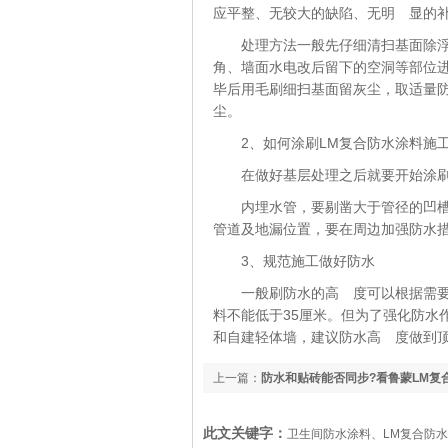
应平整、无较大的缺陷、无明 显的
处理方法一般先仔细清扫基面除
角、墙面水电改后留下的空洞等部位
毕后用毛刷细扫基面留灰尘，取适量
尘。
2、如何涂刷LM复合防水涂料施
在做好基层处理之后就要开始涂
内埋水管，要剔凿大于管径的凹
管道及地漏位置，要在周边加强防水
3、规范施工做好防水
一般刷防水的高 度可以根据需要
料不能低于35厘米。但为了强化防水
和自建轻体墙，建议防水高 度做到顶
上一篇：
防水和贴砖能否同步?看鲁蒙LM复
此文关键字：
卫生间防水涂料、LM复合防