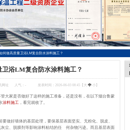
如何做高质量卫浴LM复合防水涂料施工？
量卫浴LM复合防水涂料施工？
机网址
人气：
-
发表时间：2026-06-03 08:45【
大
中
小
】
不管大家是否做好了这样的施工准备，还是没有，在以下烟台鲁蒙
水
涂料施工
，看完就收了。
工前要做好墙体的基层处理，要保基层表面坚实、无粉化、脱皮、
无灰尘、脱膜剂等影响涂料粘结的任 何杂物污迹。而且基层表面