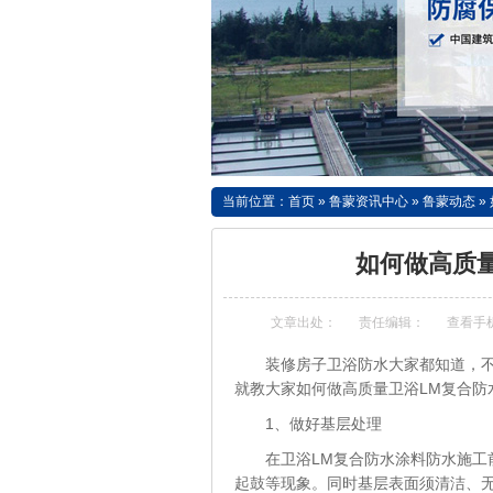
当前位置：
首页
»
鲁蒙资讯中心
»
鲁蒙动态
»
如何做高质
文章出处：
责任编辑：
查看手
装修房子卫浴防水大家都知道，
就教大家如何做高质量卫浴LM复合防
1、做好基层处理
在卫浴LM复合防水涂料防水施
起鼓等现象。同时基层表面须清洁、