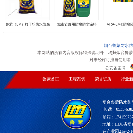
鲁蒙（LM）牌干粉防水防腐
城市管廊用防腐防水涂料
VRA-LM®防腐
砂浆
烟台鲁蒙防水防
本网站的所有内容版权除特殊说明外，均归烟台鲁蒙
对未经许可擅自使用者
公安备案号：
鲁蒙首页
工程案例
荣誉资质
行业
烟台鲁蒙防水防
电 话：0535-6382
邮箱：17415973
地址：山东省烟
造产业园21#-2-1