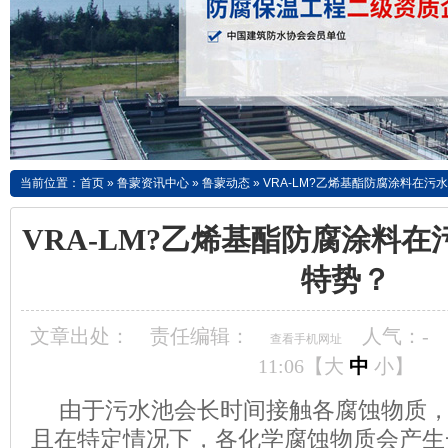
当前位置：
首页
»
鲁蒙资讯中心
»
鲁蒙动态
»
VRA-LM?乙烯基酯防腐涂料在污
VRA-LM?乙烯基酯防腐涂料
特势？
文章出处：
责任编辑：
人气：
-
查看手机网址
11:06【
大
中
小
】
由于污水池会长时间接触各腐蚀物质
且在特定情况下，各化学腐蚀物质会产生