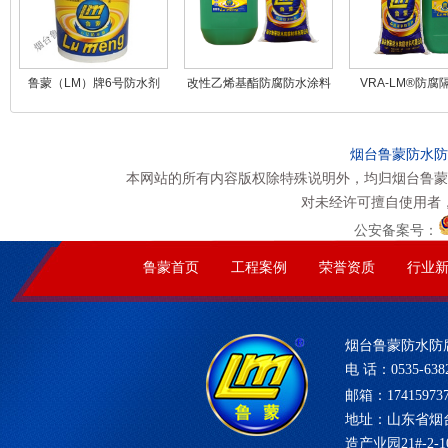
鲁蒙（LM）牌6号防水剂
改性乙烯基酯防腐防水涂料
VRA-LM®防腐
烟台鲁蒙防水防
本网站的所有内容版权除特殊说明外，均归烟台鲁蒙
对未经许可擅自使用者
公安备案号：
鲁蒙首页
工程案例
荣誉资质
行业
烟台鲁蒙防水防
电 话：0535-6382
邮箱：17415973
地址：山东省烟
造产业园21#-2-1