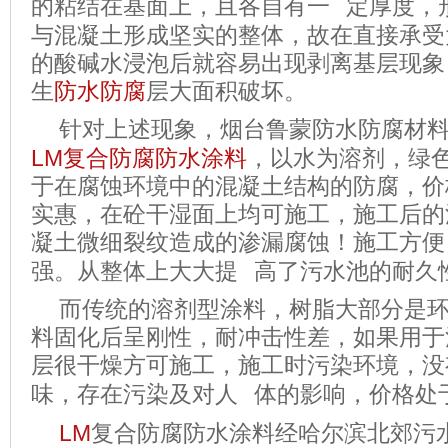
的粘结在基面上，且各自有一
定厚度，
与混凝土形成坚实的整体，故在直接承受
的酸碱水浸泡后就容易出现剥离基层现象
生
防水防腐
层大面积破坏。
针对上述现象，烟台鲁蒙防水防腐材
LM
复合防腐防水涂料
，以水为溶剂，绿
于在腐蚀环境中的混凝土结构的防腐，价
实惠，在砼干湿面上均可施工，施工后的
凝土微细裂纹造成的渗漏腐蚀！施工方便
强。从整体上大大提
高了污水池的耐久
而传统的溶剂型涂料，树脂大部分是
料固化后呈刚性，耐冲击性差，如果用于
层很干燥方可施工，施工时污染环境，没
味，存在污染及对人
体的影响，价格处
LM
复合防腐防水涂料
经哈尔滨北郊污