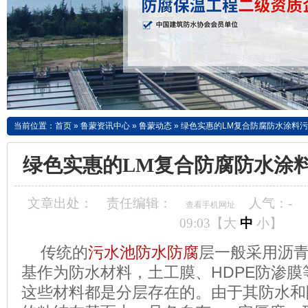
当前位置：
首页
»
鲁蒙资讯中心
»
鲁蒙动态
»
绿色实惠的LM复合防腐防水涂料
绿色实惠的LM复合防腐防水涂
文章出处：
责任编辑：
人气：
-
查看手机网址
09:03【
大
中
小
】
传统的
污水池防水防腐
层一般采用沥
HDPE
基作为防水材料，土工膜、
防渗膜
这些材料都是分层存在的。由于其防水和